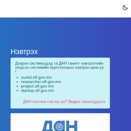
Нэвтрэх
Доорхи системүүдэд та ДАН танилт нэвтрэлтийн
нэгдсэн системийн бүртгэлээрээ нэвтрэн орно уу
!
zuvlul.stf.gov.mn
researcher.stf.gov.mn
project.stf.gov.mn
startup.stf.gov.mn
ДАН систем гэж юу вэ? Видео танилцуулга